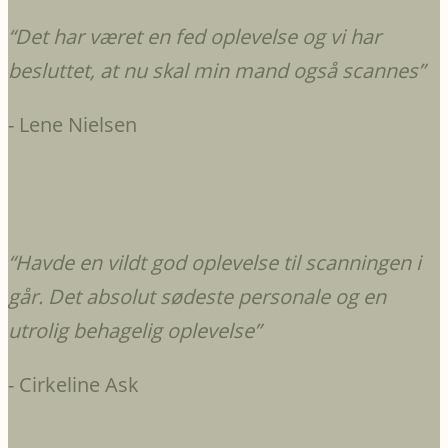
“
Det har været en fed oplevelse og vi har
besluttet, at nu skal min mand også scannes
”
- Lene Nielsen
“
Havde en vildt god oplevelse til scanningen i
går. Det absolut sødeste personale og en
utrolig behagelig oplevelse
”
- Cirkeline Ask