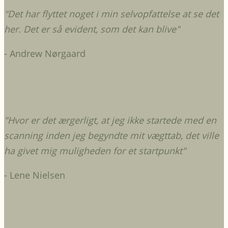
"
Det har flyttet noget i min selvopfattelse at se det
her. Det er så evident, som det kan blive
"
- Andrew Nørgaard
"Hvor er det ærgerligt, at jeg ikke startede med en
scanning inden jeg begyndte mit vægttab, det ville
ha givet mig muligheden for et startpunkt"
- Lene Nielsen