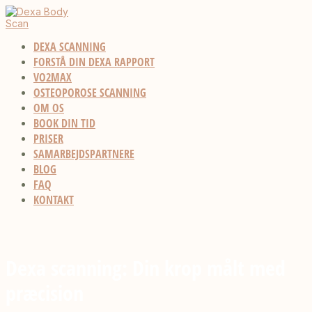
DEXA SCANNING
FORSTÅ DIN DEXA RAPPORT
VO2MAX
OSTEOPOROSE SCANNING
OM OS
BOOK DIN TID
PRISER
SAMARBEJDSPARTNERE
BLOG
FAQ
KONTAKT
Dexa scanning: Din krop målt med
præcision