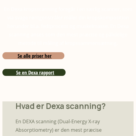
En Dexa kropsscanning foregår i en særlig scanner, som
via svage røntgenstråler måler din kropskomposition
herunder bl.a. fedtprocent og muskelmasse. En Dexa
scanning anses som den mest præcise og pålidelige
metode til måling af kropssammensætning.
Se alle priser her
Se en Dexa rapport
Hvad er Dexa scanning?
En DEXA scanning (Dual-Energy X-ray
Absorptiometry) er den mest præcise