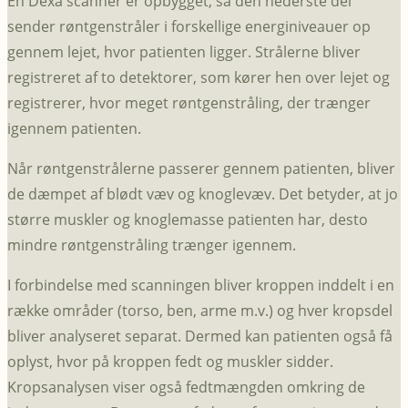
En Dexa scanner er opbygget, så den nederste del
sender røntgenstråler i forskellige energiniveauer op
gennem lejet, hvor patienten ligger. Strålerne bliver
registreret af to detektorer, som kører hen over lejet og
registrerer, hvor meget røntgenstråling, der trænger
igennem patienten.
Når røntgenstrålerne passerer gennem patienten, bliver
de dæmpet af blødt væv og knoglevæv. Det betyder, at jo
større muskler og knoglemasse patienten har, desto
mindre røntgenstråling trænger igennem.
I forbindelse med scanningen bliver kroppen inddelt i en
række områder (torso, ben, arme m.v.) og hver kropsdel
bliver analyseret separat. Dermed kan patienten også få
oplyst, hvor på kroppen fedt og muskler sidder.
Kropsanalysen viser også fedtmængden omkring de