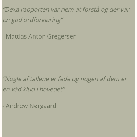
“Dexa rapporten var nem at forstå og der var
en god ordforklaring”
- Mattias Anton Gregersen
“
Nogle af tallene er fede og nogen af dem er
en våd klud i hovedet
”
- Andrew Nørgaard