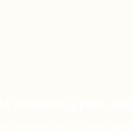
Få videnskabelig præcis dat
din fedtprocent og muskelm