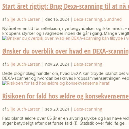
Start året rigtigt: Brug Dexa-scanning til at n
af
Silje Buch-Larsen
|
dec 16, 2024
|
Dexa-scanning
,
Sundhed
Nytåret er en tid for refleksion, nye begyndelser og ikke mindst 
kroppens styrker og svagheder inden de går i gang. Mange vægtta
Ønsker du overblik over hvad en DEXA-scannin
af
Silje Buch-Larsen
|
nov 29, 2024
|
Dexa-scanning
Dette blogindlæg handler om, hvad DEXA kan tilbyde iblandt det vir
DEXA-scanner og hvordan beskrives kropssammensætningen ved 
Risikoen for fald hos ældre og konsekvenserne
af
Silje Buch-Larsen
|
sep 20, 2024
|
Dexa-scanning
Fald blandt ældre over 65 år er en alvorlig ulykke og kan have v
stiger betydeligt efter det første fald​ (1)​. Statistik over fald Ifølge...