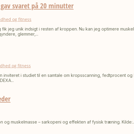
 gav svaret på 20 minutter
dhed og fitness
idig fik jeg unik indsigt i resten af kroppen. Nu kan jeg optimere mu
yndere, glemmer,...
dhed og fitness
 inviteret i studiet til en samtale om kropsscanning, fedtprocent o
DEXA...
eder
n og muskelmasse – sarkopeni og effekten af fysisk træning. Kilde:..